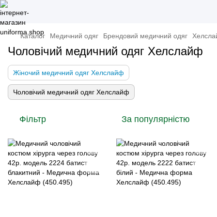
Каталог
Медичний одяг
Брендовий медичний одяг
Хелсла
Чоловічий медичний одяг Хелслайф
Жіночий медичний одяг Хелслайф
Чоловічий медичний одяг Хелслайф
Фільтр
За популярністю