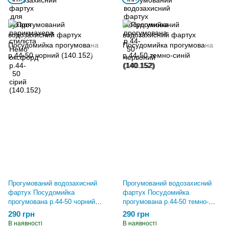
Прогумований водозахисний
Прогумований водозахисний
фартух Посудомийка
фартух Посудомийка
прогумована р.44-50 чорний
прогумована р.44-50 темно-
(140.152)
синій (140.152)
290 грн
290 грн
В наявності
В наявності