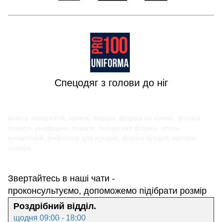
Спецодяг з голови до ніг
китель поварской, китель повара, форма на кухню, форма
повара, униформа повара, поварская форма, кітель
кухарський, уніформа для кухарів, форма кухаря, костюм
повара
Звертайтесь в наші чати -
проконсультуємо, допоможемо підібрати розмір
Роздрібний відділ.
щодня 09:00 - 18:00