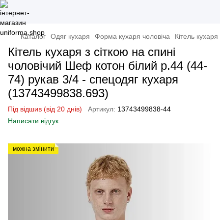
Каталог
Одяг кухаря
Форма кухаря чоловіча
Кітель кухаря
Кітель кухаря з сіткою на спині
чоловічий Шеф котон білий р.44 (44-
74) рукав 3/4 - спецодяг кухаря
(13743499838.693)
Під відшив (від 20 днів)
Артикул:
13743499838-44
Написати відгук
можна змінити