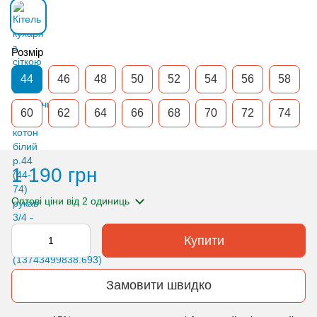
Розмір
44
46
48
50
52
54
56
58
60
62
64
66
68
70
72
74
1 190 грн
Оптові ціни
від 2 одиниць
Купити
Замовити швидко