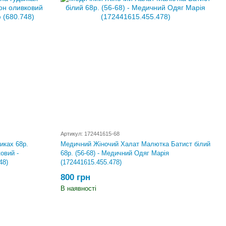
Артикул: 172441615-68
иках 68р.
Медичний Жіночий Халат Малютка Батист білий
овий -
68р. (56-68) - Медичний Одяг Марія
48)
(172441615.455.478)
800 грн
В наявності