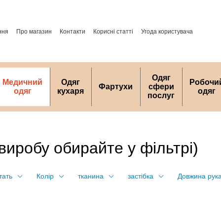
ння
Про магазин
Контакти
Корисні статті
Угода користувача
Одяг
Медичний
Одяг
Робочи
Фартухи
сфери
одяг
кухаря
одяг
послуг
виробу обирайте у фільтрі)
тать
Колір
тканина
застібка
Довжина рук