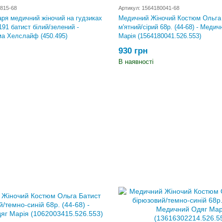
815-68
Артикул: 1564180041-68
аря медичний жіночий на гудзиках
Медичний Жіночий Костюм Ольга
91 батист білий/зелений -
м'ятний/сірий 68р. (44-68) - Меди
а Хелслайф (450.495)
Марія (1564180041.526.553)
930 грн
В наявності