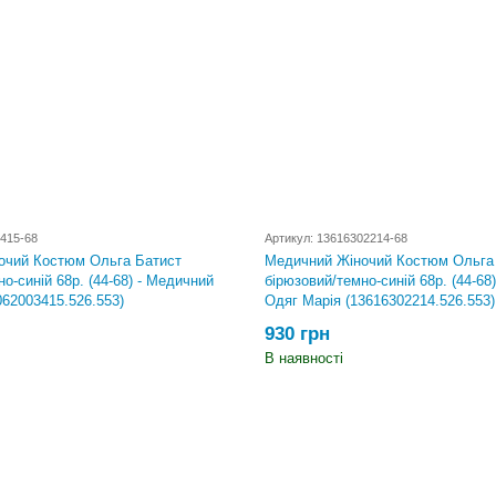
415-68
Артикул: 13616302214-68
очий Костюм Ольга Батист
Медичний Жіночий Костюм Ольга
о-синій 68р. (44-68) - Медичний
бірюзовий/темно-синій 68р. (44-68
062003415.526.553)
Одяг Марія (13616302214.526.553)
930 грн
В наявності