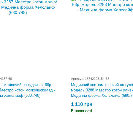
24157-68
Артикул: 13742228154-68
юм жіночий на гудзиках 68р.
Медичний костюм жіночий на гудз
аестро котон мокко/шоколад -
модель 3288 Маестро котон оливк
а Хелслайф (680.748)
Медична форма Хелслайф (680.7
1 110 грн
В наявності