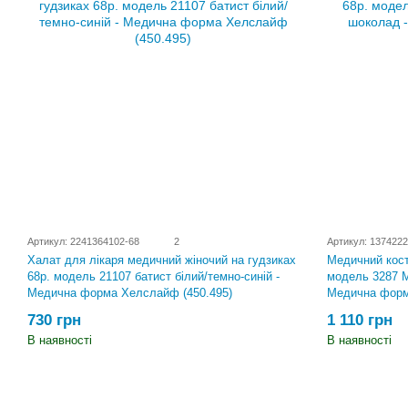
Артикул: 2241364102-68
2
Артикул: 137422
Медичний кост
Халат для лікаря медичний жіночий на гудзиках
модель 3287 М
68р. модель 21107 батист білий/темно-синій -
Медична форм
Медична форма Хелслайф (450.495)
1 110 грн
730 грн
В наявності
В наявності