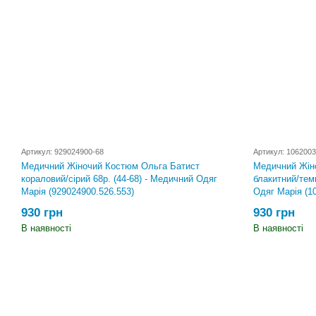
Артикул: 929024900-68
Артикул: 1062003
Медичний Жіночий Костюм Ольга Батист
Медичний Жін
кораловий/сірий 68р. (44-68) - Медичний Одяг
блакитний/темн
Марія (929024900.526.553)
Одяг Марія (1
930 грн
930 грн
В наявності
В наявності