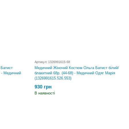
Артикул: 1326991615-68
 Батист
Медичний Жіночий Костюм Ольга Батист білий/
) - Медичний
блакитний 68р. (44-68) - Медичний Одяг Марія
(1326991615.526.553)
930 грн
В наявності