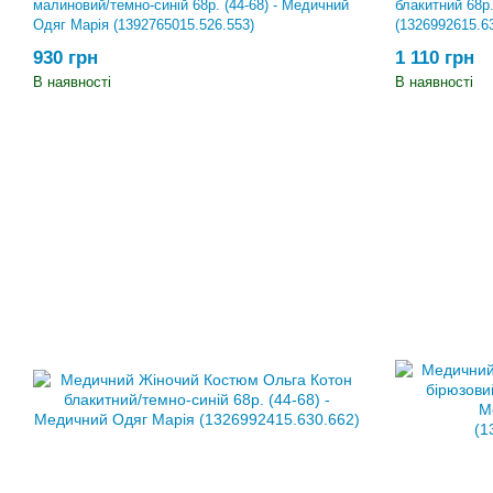
малиновий/темно-синій 68р. (44-68) - Медичний
блакитний 68р.
Одяг Марія (1392765015.526.553)
(1326992615.6
930 грн
1 110 грн
В наявності
В наявності