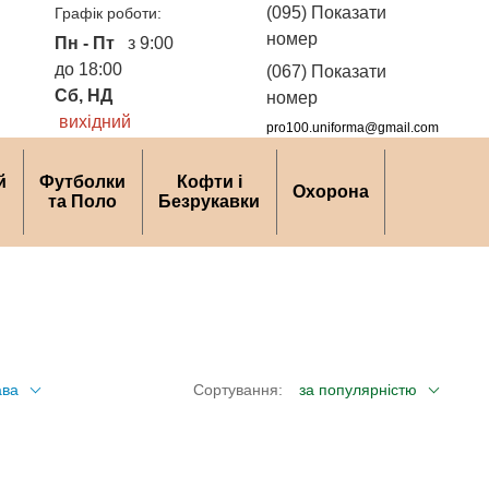
(095) Показати
Графік роботи:
номер
Пн - Пт
з 9:00
до 18:00
(067) Показати
Сб, НД
номер
вихідний
pro100.uniforma@gmail.com
й
Футболки
Кофти і
Охорона
та Поло
Безрукавки
ава
Сортування:
за популярністю