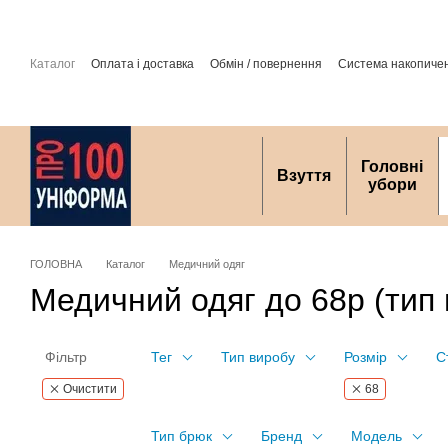
Перейти до основного контенту
Каталог
Оплата і доставка
Обмін / повернення
Система накопиче
захист персональних даних
Головні
Взуття
убори
ГОЛОВНА
Каталог
Медичний одяг
Медичний одяг до 68р (тип 
Фільтр
Тег
Тип виробу
Розмір
С
Очистити
68
Тип брюк
Бренд
Модель