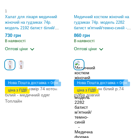
1
Халат для лікаря медичний
Медичний костюм жіночий на
жіночий на гудзиках 74р.
гудзиках 74р. модель 2282
модель 2192 батист білий/
батист м'ятний/темно-синій -
блакитний - Медична форма
Медична форма Хелслайф
730 грн
860 грн
Хелслайф (450.495)
(530.583)
В наявності
В наявності
Оптові ціни
Оптові ціни
Нова Пошта доставка = 0грн
Нова Пошта доставка = 0грн
ціна з ПДВ
ціна з ПДВ