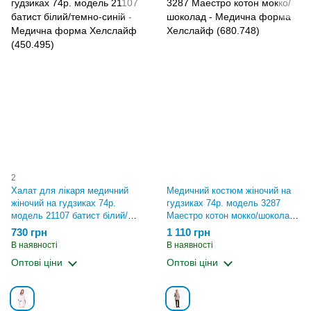
2
Халат для лікаря медичний
Медичний костюм жіночий на
жіночий на гудзиках 74р.
гудзиках 74р. модель 3287
модель 21107 батист білий/
Маестро котон мокко/шоколад
темно-синій - Медична форма
- Медична форма Хелслайф
730 грн
1 110 грн
Хелслайф (450.495)
(680.748)
В наявності
В наявності
Оптові ціни
Оптові ціни