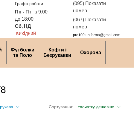
(095) Показати
Графік роботи:
номер
Пн - Пт
з 9:00
до 18:00
(067) Показати
Сб, НД
номер
вихідний
pro100.uniforma@gmail.com
й
Футболки
Кофти і
Охорона
та Поло
Безрукавки
/8
рукава
Сортування:
спочатку дешевше