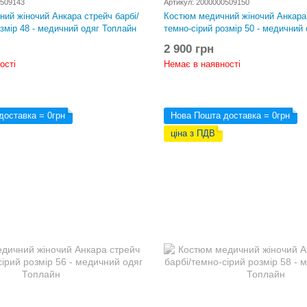
0509143
Артикул: 2000000509150
ий жіночий Анкара стрейч барбі/
Костюм медичний жіночий Анкара 
озмір 48 - медичний одяг Топлайн
темно-сірий розмір 50 - медичний
2 900 грн
ості
Немає в наявності
доставка = 0грн
Нова Пошта доставка = 0грн
ціна з ПДВ