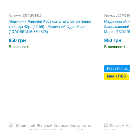
Артикул: 13741961416
Артикул: 137419
Медичний Жіночий Костюм Злата Котон чайна
Медичний Жін
троянда 42р. (42-56) - Медичний Одяг Марія
баклажановий 
(13741961416.550.578)
Марія (137419
950 грн
950 грн
В наявності
В наявності
Нова Пошта 
ціна з ПДВ