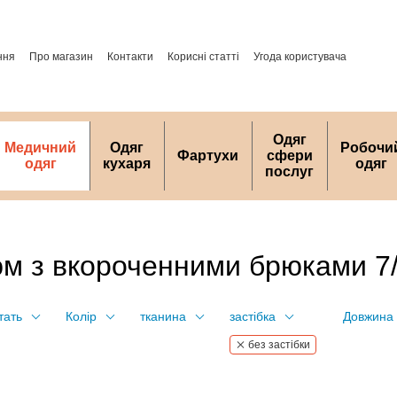
ння
Про магазин
Контакти
Корисні статті
Угода користувача
Одяг
Медичний
Одяг
Робочи
Фартухи
сфери
одяг
кухаря
одяг
послуг
юм з вкороченними брюками 7
тать
Колір
тканина
застібка
Довжина 
без застібки