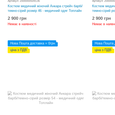
Артикул: 2000000509136
Артикул: 200000
Костюм медичний жіночий Анкара стрейч барбі/
Костюм медичн
темно-сірий розмір 46 - медичний одяг Топлайн
темно-сірий р
2 900 грн
2 900 грн
Немає в наявності
Немає в наявн
Нова Пошта доставка = 0грн
Нова Пошта 
ціна з ПДВ
ціна з ПДВ