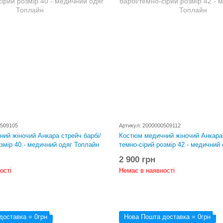
0509105
Артикул: 2000000509112
ий жіночий Анкара стрейч барбі/
Костюм медичний жіночий Анкара 
озмір 40 - медичний одяг Топлайн
темно-сірий розмір 42 - медичний
2 900 грн
ості
Немає в наявності
доставка = 0грн
Нова Пошта доставка = 0грн