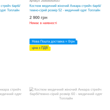
Артикул: 2000000509167
стрейч барбі/
Костюм медичний жіночий Анкара стрейч барбі/
 одяг Топлайн
темно-сірий розмір 52 - медичний одяг Топлайн
2 900 грн
Немає в наявності
Нова Пошта доставка = 0грн
ціна з ПДВ