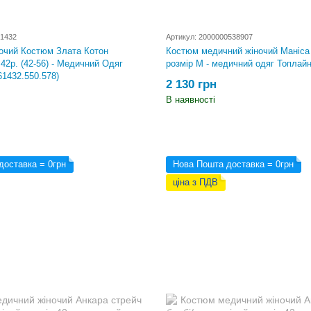
61432
Артикул: 2000000538907
очий Костюм Злата Котон
Костюм медичний жіночий Маніса 
42р. (42-56) - Медичний Одяг
розмір M - медичний одяг Топлай
61432.550.578)
2 130 грн
В наявності
доставка = 0грн
Нова Пошта доставка = 0грн
ціна з ПДВ