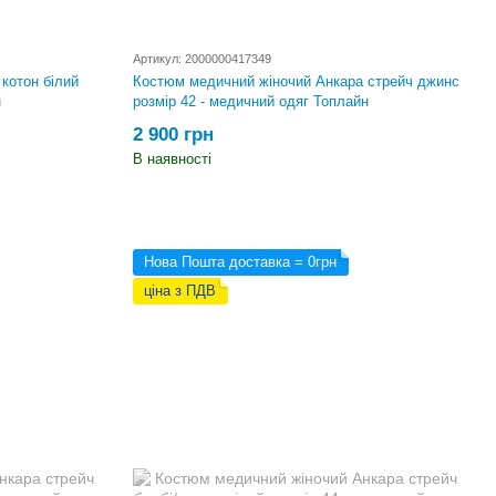
Артикул: 2000000417349
котон білий
Костюм медичний жіночий Анкара стрейч джинс
н
розмір 42 - медичний одяг Топлайн
2 900 грн
В наявності
Нова Пошта доставка = 0грн
ціна з ПДВ