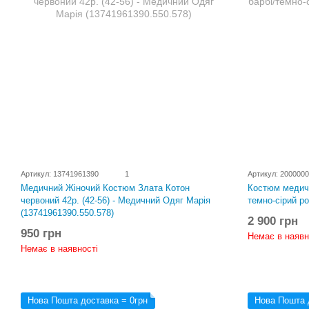
Артикул: 13741961390
1
Артикул: 200000
Костюм медичн
Медичний Жіночий Костюм Злата Котон
темно-сірий р
червоний 42р. (42-56) - Медичний Одяг Марія
(13741961390.550.578)
2 900 грн
950 грн
Немає в наявн
Немає в наявності
Нова Пошта доставка = 0грн
Нова Пошта 