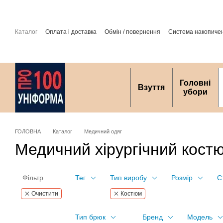
Перейти до основного контенту
Каталог
Оплата і доставка
Обмін / повернення
Система накопиче
захист персональних даних
Головні
Взуття
убори
ГОЛОВНА
Каталог
Медичний одяг
Медичний хірургічний кост
Фільтр
Тег
Тип виробу
Розмір
С
Очистити
Костюм
Тип брюк
Бренд
Модель