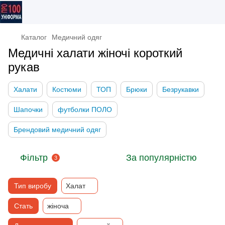
Каталог
Медичний одяг
Медичні халати жіночі короткий
рукав
Халати
Костюми
ТОП
Брюки
Безрукавки
Шапочки
футболки ПОЛО
Брендовий медичний одяг
Фільтр
За популярністю
3
Тип виробу
Халат
Стать
жіноча