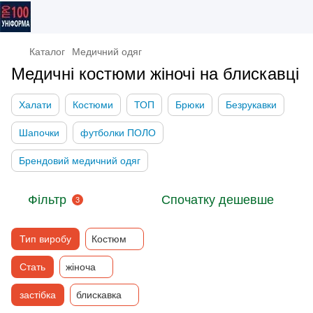
Каталог
Медичний одяг
Медичні костюми жіночі на блискавці
Халати
Костюми
ТОП
Брюки
Безрукавки
Шапочки
футболки ПОЛО
Брендовий медичний одяг
Фільтр
Спочатку дешевше
3
Тип виробу
Костюм
Стать
жіноча
застібка
блискавка