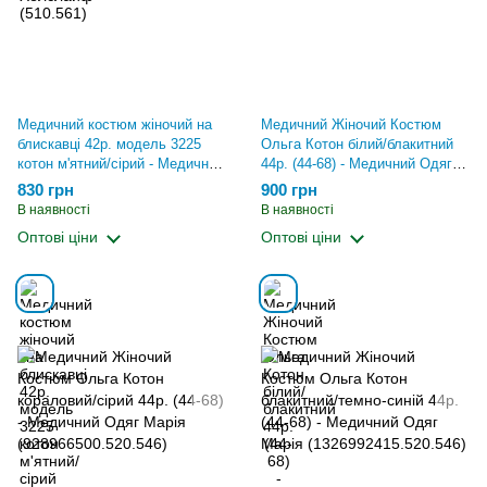
Медичний костюм жіночий на
Медичний Жіночий Костюм
блискавці 42р. модель 3225
Ольга Котон білий/блакитний
котон м'ятний/сірий - Медична
44р. (44-68) - Медичний Одяг
форма Хелслайф (510.561)
Марія (1326992615.520.546)
830 грн
900 грн
В наявності
В наявності
Оптові ціни
Оптові ціни