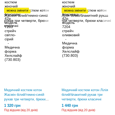
можна змінити
можна змінити
Медичний костюм котон
Медичний костюм котон Лілія
Жасмін білий/темно-синій
білий/блакитний рукав три
рукав три четверти, брюки
четверти, брюки класичні
класичні
1 320 грн
1 440 грн
Під відшив (від 20 днів)
Під відшив (від 20 днів)