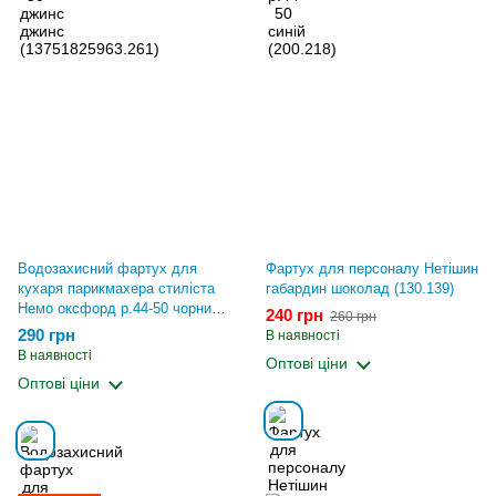
Водозахисний фартух для
Фартух для персоналу Нетішин
кухаря парикмахера стиліста
габардин шоколад (130.139)
Немо оксфорд р.44-50 чорний
240 грн
260 грн
(140.152)
290 грн
В наявності
В наявності
Оптові ціни
Оптові ціни