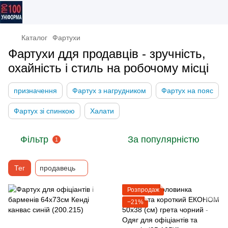
Каталог
Фартухи
Фартухи ддя продавців - зручність,
охайність і стиль на робочому місці
призначення
Фартух з нагрудником
Фартух на пояс
Фартух зі спинкою
Халати
Фільтр
За популярністю
1
Тег
продавець
Розпродаж
−21%