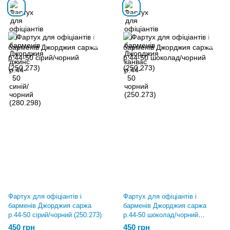
Фартух для офіціантів і
Фартух для офіціантів і
барменів Джорджия саржа
барменів Джорджия саржа
р.44-50 сірий/чорний (250.273)
р.44-50 шоколад/чорний
(250.273)
450 грн
450 грн