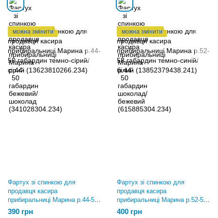
можна змінити
можна змінити
Фартух зі спинкою для
Фартух зі спинкою для
продавця касира
продавця касира
прибиральниці Марина р.44-50
прибиральниці Марина р.52-58
габардин темно-сірий/сірий
габардин темно-синій/білий
390 грн
400 грн
(13623810266.234)
(13852379438.241)