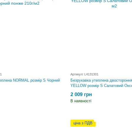
1
Артикул: L4131301
теплена NORMAL розмір S Чорний
Безрукавка утеплена двосторонн
YELLOW розмір S Салатовий Окс
2 009 грн
В наявності
ціна з ПДВ