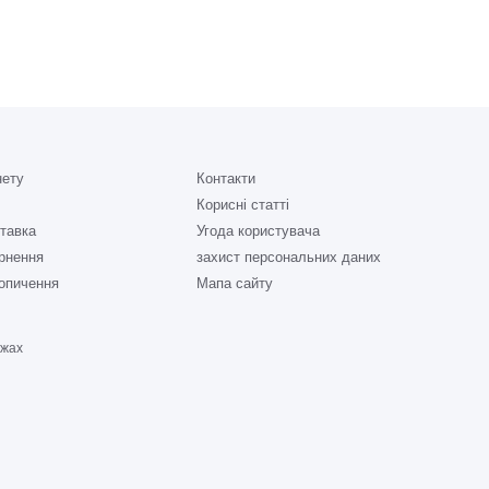
нету
Контакти
Корисні статті
ставка
Угода користувача
ернення
захист персональних даних
опичення
Мапа сайту
ежах