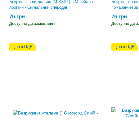
Безркувака сигнальна (M-XXXL) р.M нейлон
Безркувака си
Жовтий - Сигнальний спецодяг
помаранчевий 
76 грн
76 грн
Доступно до замовлення
Доступно до 
ціна з ПДВ
ціна з ПДВ