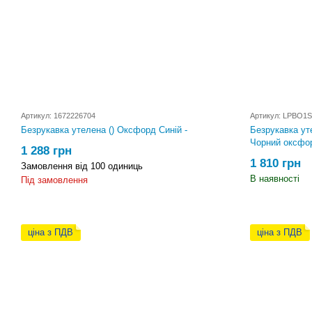
Артикул: 1672226704
Артикул: LPBO1S
Безрукавка утелена () Оксфорд Синій -
Безрукавка ут
Чорний оксфор
1 288 грн
1 810 грн
Замовлення від 100 одиниць
В наявності
Під замовлення
ціна з ПДВ
ціна з ПДВ