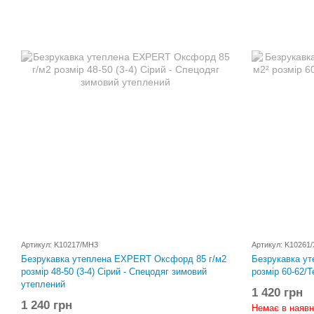
Артикул: K10217/MH3
Артикул: K10261
Безрукавка утеплена EXPERT Оксфорд 85 г/м2
Безрукавка ут
розмір 48-50 (3-4) Сірий - Спецодяг зимовий
розмір 60-62/Т
утеплений
1 420 грн
1 240 грн
Немає в наявн