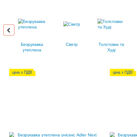
Безрукавка
Светр
Толстовки та
утеплена
Худі
ціна з ПДВ
ціна з ПДВ