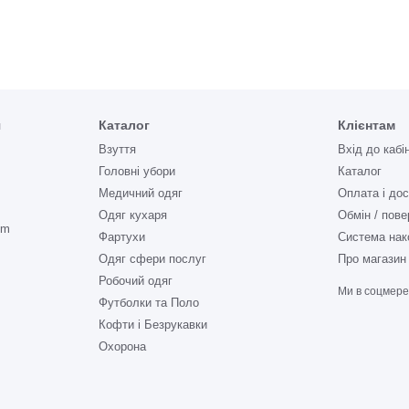
я
Каталог
Клієнтам
Взуття
Вхід до кабі
Головні убори
Каталог
Медичний одяг
Оплата і до
Одяг кухаря
Обмін / пов
om
Фартухи
Система нак
Одяг сфери послуг
Про магазин
Робочий одяг
Ми в соцмер
Футболки та Поло
Кофти і Безрукавки
Охорона