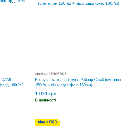
Артикул: 2609067615
я CAMI
Безрукавка телпа Джуно Рейнар Сірий (синтепон
форд 180г/м2
150г/м + підкладка фліс 180г/м)
1 070 грн
В наявності
ціна з ПДВ