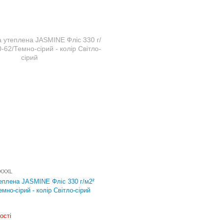
/XХXL
еплена JASMINE Фліс 330 г/м2²
емно-сірий - колір Світло-сірий
ості