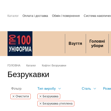
Перейти до основного контенту
Каталог
Оплата і доставка
Обмін / повернення
Система накопиче
захист персональних даних
Головні
Взуття
убори
ГОЛОВНА
Каталог
Кофти і Безрукавки
Безрукавки
Фільтр
Тип виробу
Стать
Розм
Очистити
Безрукавка
Безрукавка утеплена