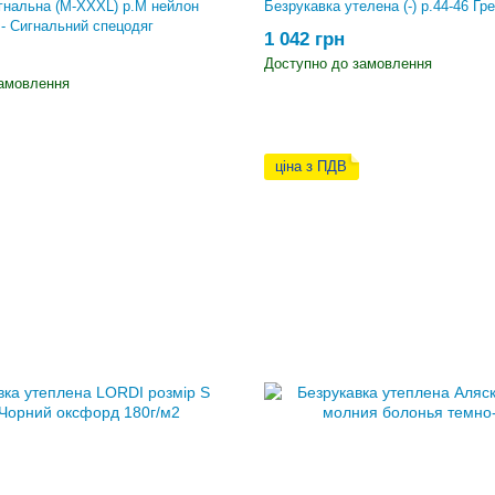
гнальна (M-XXXL) р.M нейлон
Безрукавка утелена (-) р.44-46 Гре
- Сигнальний спецодяг
1 042 грн
Доступно до замовлення
замовлення
ціна з ПДВ