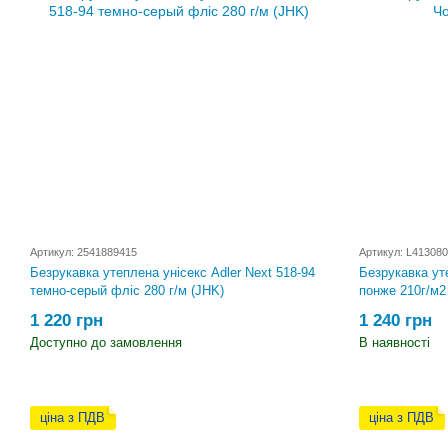
Артикул: 2541889415
Артикул: L413080
Безрукавка утеплена унісекс Adler Next 518-94
Безрукавка у
темно-серый фліс 280 г/м (JHK)
понже 210г/м2
1 220 грн
1 240 грн
Доступно до замовлення
В наявності
ціна з ПДВ
ціна з ПДВ