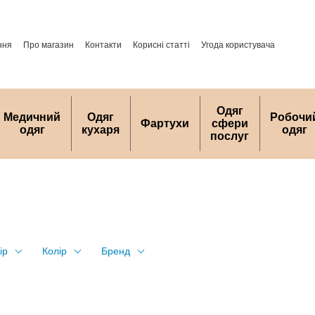
ння
Про магазин
Контакти
Корисні статті
Угода користувача
Одяг
Медичний
Одяг
Робочи
Фартухи
сфери
одяг
кухаря
одяг
послуг
ір
Колір
Бренд