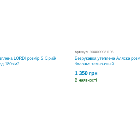
Артикул: 2000000081106
еплена LORDІ розмір S Сірий/
Безрукавка утеплена Аляска розм
д 180г/м2
болонья темно-синій
1 350 грн
В наявності