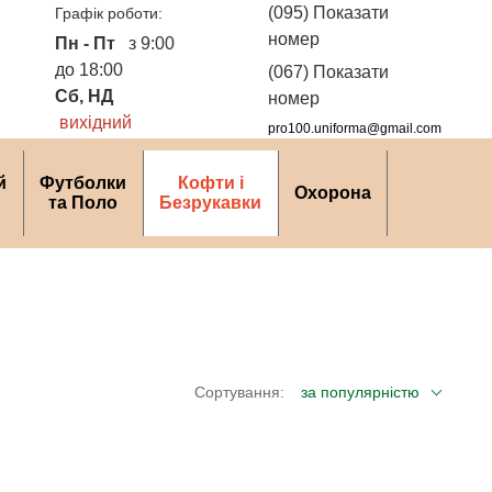
(095) Показати
Графік роботи:
номер
Пн - Пт
з 9:00
до 18:00
(067) Показати
Сб, НД
номер
вихідний
pro100.uniforma@gmail.com
й
Футболки
Кофти і
Охорона
та Поло
Безрукавки
Сортування:
за популярністю