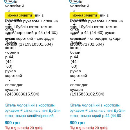
можна змінити
можна змінити
Кітель чоловічий з коротким
Кітель чоловічий з коротким
рукавом + сітка на спині Дублін
рукавом + сітка на спині Дублін
котон темно-синій/червоний
котон темно-сірий р.44 (44-60)
р.44 (44-60) рукав короткий -
рукав короткий - спецодяг
800 грн
800 грн
спецодяг кухаря
кухаря (2380571702.504)
Під відшив (від 20 днів)
Під відшив (від 20 днів)