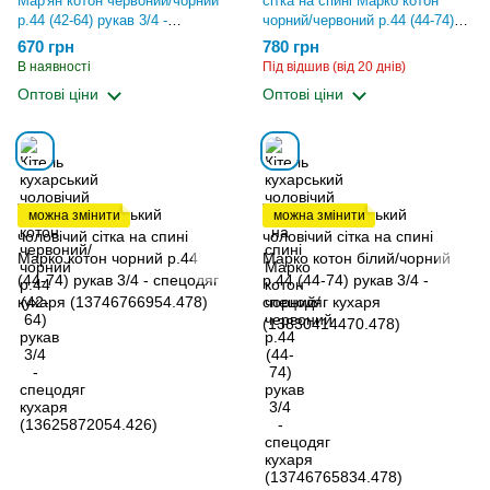
Мар'ян котон червоний/чорний
сітка на спині Марко котон
р.44 (42-64) рукав 3/4 -
чорний/червоний р.44 (44-74)
спецодяг кухаря
рукав 3/4 - спецодяг кухаря
670 грн
780 грн
(13625872054.426)
(13746765834.478)
В наявності
Під відшив (від 20 днів)
Оптові ціни
Оптові ціни
можна змінити
можна змінити