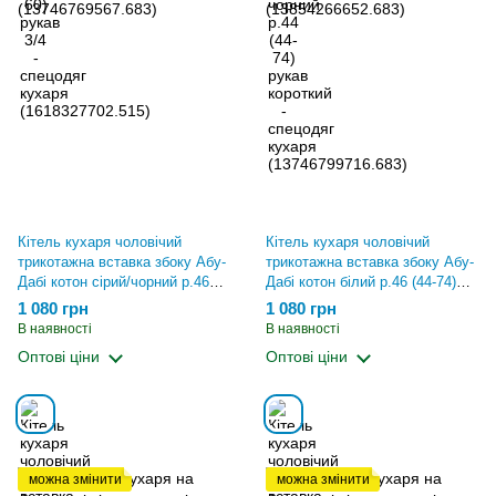
Кітель кухаря чоловічий
Кітель кухаря чоловічий
трикотажна вставка збоку Абу-
трикотажна вставка збоку Абу-
Дабі котон сірий/чорний р.46
Дабі котон білий р.46 (44-74)
(44-74) рукав короткий -
рукав короткий - спецодяг
1 080 грн
1 080 грн
спецодяг кухаря
кухаря (13854266652.683)
В наявності
В наявності
(13746769567.683)
Оптові ціни
Оптові ціни
можна змінити
можна змінити