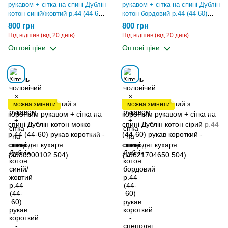
рукавом + сітка на спині Дублін
рукавом + сітка на спині Дублін
котон синій/жовтий р.44 (44-60)
котон бордовий р.44 (44-60)
рукав короткий - спецодяг
рукав короткий - спецодяг
800 грн
800 грн
кухаря (13628829210.504)
кухаря (13743498797.504)
Під відшив (від 20 днів)
Під відшив (від 20 днів)
Оптові ціни
Оптові ціни
можна змінити
можна змінити