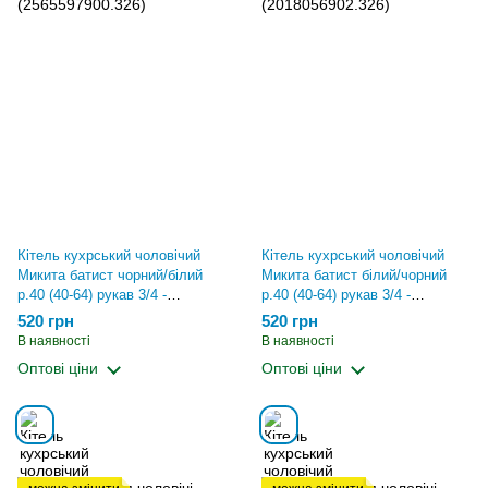
Кітель кухрський чоловічий
Кітель кухрський чоловічий
Микита батист чорний/білий
Микита батист білий/чорний
р.40 (40-64) рукав 3/4 -
р.40 (40-64) рукав 3/4 -
спецодяг кухаря
спецодяг кухаря
520 грн
520 грн
(2565597900.326)
(2018056902.326)
В наявності
В наявності
Оптові ціни
Оптові ціни