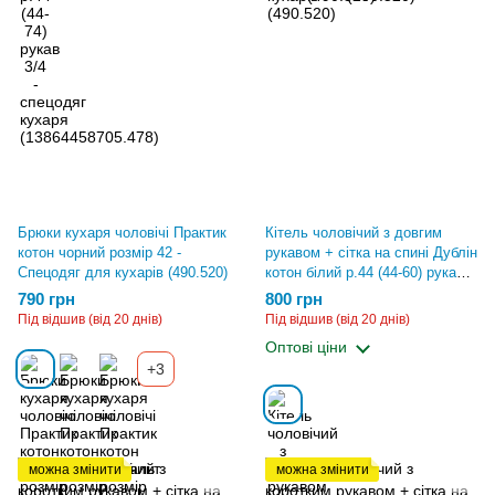
Брюки кухаря чоловічі Практик
Кітель чоловічий з довгим
котон чорний розмір 42 -
рукавом + сітка на спині Дублін
Спецодяг для кухарів (490.520)
котон білий р.44 (44-60) рукав
довгий - спецодяг кухаря
790 грн
800 грн
(2671661102.504)
Під відшив (від 20 днів)
Під відшив (від 20 днів)
Оптові ціни
+3
можна змінити
можна змінити