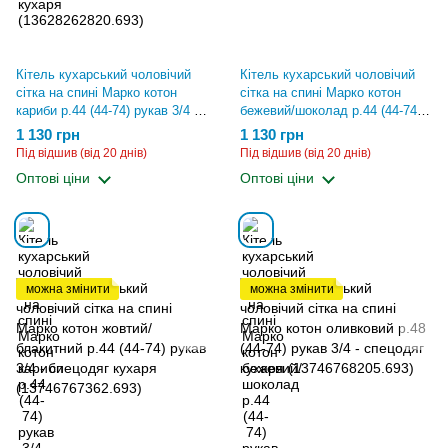
Кітель кухарський чоловічий
Кітель кухарський чоловічий
сітка на спині Марко котон
сітка на спині Марко котон
кариби р.44 (44-74) рукав 3/4 -
бежевий/шоколад р.44 (44-74)
спецодяг кухаря
рукав 3/4 - спецодяг кухаря
1 130 грн
1 130 грн
(13746765626.693)
(13746767975.693)
Під відшив (від 20 днів)
Під відшив (від 20 днів)
Оптові ціни
Оптові ціни
можна змінити
можна змінити