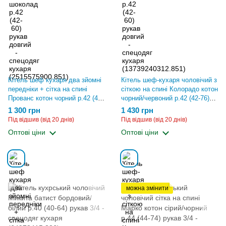
Кітель шеф кухаря два зйомні
Кітель шеф-кухаря чоловічий з
передніки + сітка на спині
сіткою на спині Колорадо котон
Прованс котон чорний р.42 (42-
чорний/червоний р.42 (42-76)
60) рукав довгий - спецодяг
рукав 3/4 - спецодяг кухаря
1 300 грн
1 430 грн
кухаря (13739242411.851)
(13738127020.830)
Під відшив (від 20 днів)
Під відшив (від 20 днів)
Оптові ціни
Оптові ціни
можна змінити