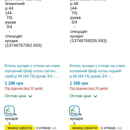
Кітель кухаря з сіткою на спині
Кітель кухаря з сіткою на спині
чоловічий Шеф котон світло-
чоловічий Шеф котон чорний
сірий р.44 (44-74) рукав 3/4 -
р.44 (44-74) рукав 3/4 -
спецодяг кухаря
спецодяг кухаря
1 190 грн
1 190 грн
(13743500911.693)
(13743500480.693)
Під відшив (від 20 днів)
Під відшив (від 20 днів)
Оптові ціни
Оптові ціни
можна змінити
можна змінити