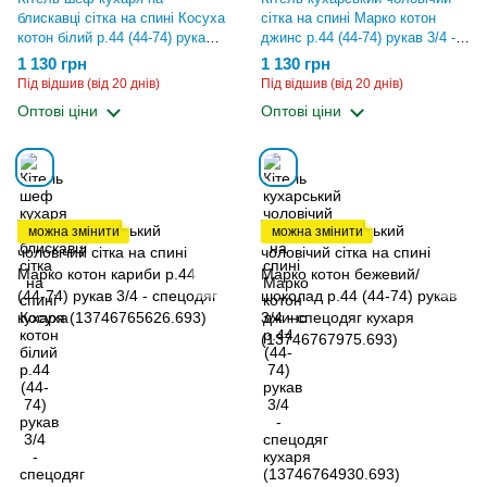
блискавці сітка на спині Косуха
сітка на спині Марко котон
котон білий р.44 (44-74) рукав
джинс р.44 (44-74) рукав 3/4 -
3/4 - спецодяг кухаря
спецодяг кухаря
1 130 грн
1 130 грн
(13628262820.693)
(13746764930.693)
Під відшив (від 20 днів)
Під відшив (від 20 днів)
Оптові ціни
Оптові ціни
можна змінити
можна змінити