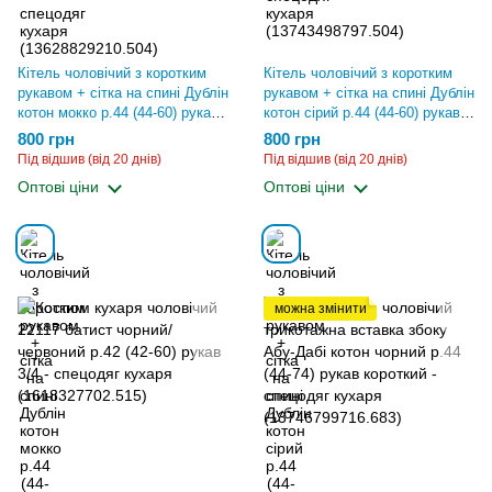
Кітель чоловічий з коротким
Кітель чоловічий з коротким
рукавом + сітка на спині Дублін
рукавом + сітка на спині Дублін
котон мокко р.44 (44-60) рукав
котон сірий р.44 (44-60) рукав
короткий - спецодяг кухаря
короткий - спецодяг кухаря
800 грн
800 грн
(2380900102.504)
(13621704650.504)
Під відшив (від 20 днів)
Під відшив (від 20 днів)
Оптові ціни
Оптові ціни
можна змінити