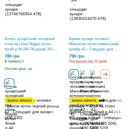
Кітель кухарський чоловічий
Брюки кухаря чоловічі
сітка на спині Марко котон
Манхетен котон темно-синій
білий р.44 (44-74) рукав 3/4 -
розмір 42 - Спецодяг для
спецодяг кухаря
кухарів (490.520)
780 грн
790 грн
(13864458705.478)
В наявності
Під відшив (від 20 днів)
Оптові ціни
+9
можна змінити
можна змінити