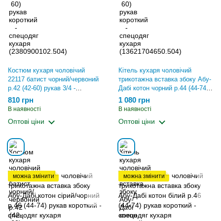
Костюм кухаря чоловічий
Кітель кухаря чоловічий
22117 батист чорний/червоний
трикотажна вставка збоку Абу-
р.42 (42-60) рукав 3/4 -
Дабі котон чорний р.44 (44-74)
спецодяг кухаря
рукав короткий - спецодяг
810 грн
1 080 грн
(1618327702.515)
кухаря (13746799716.683)
В наявності
В наявності
Оптові ціни
Оптові ціни
можна змінити
можна змінити