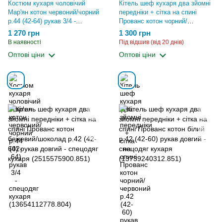
Костюм кухаря чоловічий
Кітель шеф кухаря два зйомні
Мар'ян котон червоний/чорний
передніки + сітка на спині
р.44 (42-64) рукав 3/4 -
Прованс котон чорний/
спецодяг кухаря
червоний р.42 (42-60) рукав
1 270 грн
1 300 грн
(13654112778.804)
довгий - спецодяг кухаря
В наявності
Під відшив (від 20 днів)
(2515575700.851)
Оптові ціни
Оптові ціни