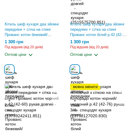
Кітель шеф кухаря два зйомні
Кітель шеф кухаря два зйомні
передніки + сітка на спині
передніки + сітка на спині
Прованс котон бежевий/
Прованс котон білий р.42 (42-
шоколад р.42 (42-60) рукав
60) рукав довгий - спецодяг
1 300 грн
1 300 грн
довгий - спецодяг кухаря
кухаря (13739240312.851)
Під відшив (від 20 днів)
Під відшив (від 20 днів)
(2515575900.851)
Оптові ціни
Оптові ціни
можна змінити