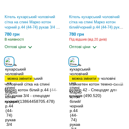
Кітель кухарський чоловічий
Кітель кухарський чоловічий
сітка на спині Марко котон
сітка на спині Марко котон
чорний р.44 (44-74) рукав 3/4 -
білий/чорний р.44 (44-74) рукав
спецодяг кухаря
3/4 - спецодяг кухаря
780 грн
780 грн
(13746766954.478)
(13830414470.478)
В наявності
Під відшив (від 20 днів)
Оптові ціни
Оптові ціни
можна змінити
можна змінити