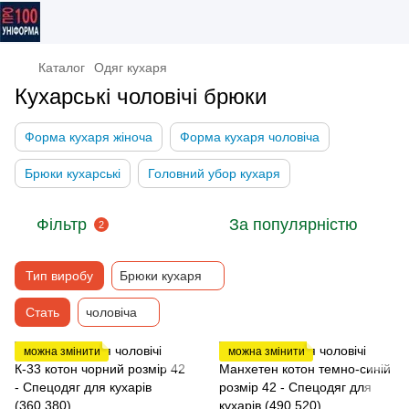
Каталог
Одяг кухаря
Кухарські чоловічі брюки
Форма кухаря жіноча
Форма кухаря чоловіча
Брюки кухарські
Головний убор кухаря
Фільтр
За популярністю
2
Тип виробу
Брюки кухаря
Стать
чоловіча
можна змінити
можна змінити