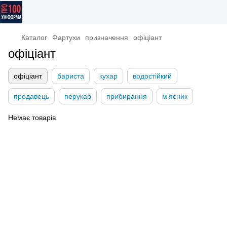
Каталог
Фартухи
призначення
офіціант
офіціант
офіціант
бариста
кухар
водостійкий
продавець
перукар
прибирання
м'ясник
Немає товарів