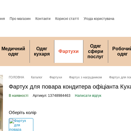
ння
Про магазин
Контакти
Корисні статті
Угода користувача
Одяг
Медичний
Одяг
Робочи
Фартухи
сфери
одяг
кухаря
одяг
послуг
ГОЛОВНА
Каталог
Фартухи
Фартух з нагрудником
Фартух для по
Фартух для повара кондитера офіціанта Кух
В наявності
Артикул: 13748984463
Написати відгук
Оберіть колір