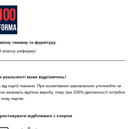
кісну тканину та фурнітуру.
 власну уніформу!
в реальності може відрізнятись!
а від партії тканини. При колективних замовленнях уточнюйте чи
нини залежить відтінок виробу, тому при 100% ідентичності потрібно
 нову партію.
икористовувати відбілювачі з хлором