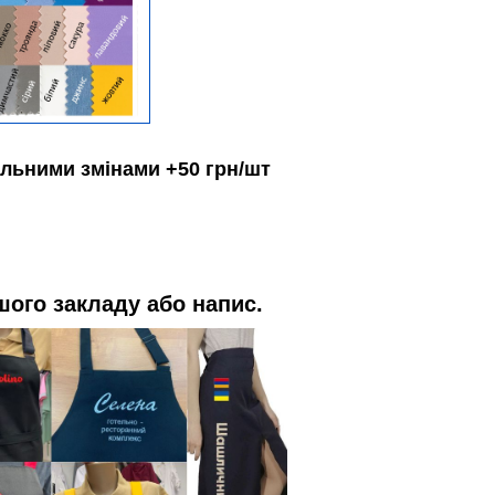
альними змінами +50 грн/шт
ого закладу або напис.