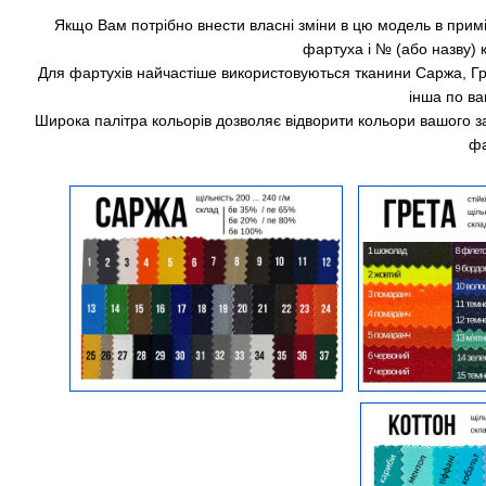
Якщо Вам потрібно внести власні зміни в цю модель в прим
фартуха і № (або назву) к
Для фартухів найчастіше використовуються тканини Саржа, Гр
інша по в
Широка палітра кольорів дозволяє відворити кольори вашого за
фа