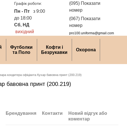
(095) Показати
Графік роботи:
номер
Пн - Пт
з 9:00
до 18:00
(067) Показати
Сб, НД
номер
вихідний
pro100.uniforma@gmail.com
й
Футболки
Кофти і
Охорона
та Поло
Безрукавки
вара кондитера офіціанта Кухар бавовна принт (200.219)
ар бавовна принт (200.219)
Брендування
Контакти
Новий відгук або
коментар