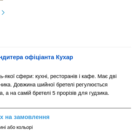
ндитера офіціанта Кухар
-якої сфери: кухні, ресторанів і кафе. Має дві
шника. Довжина шийної бретелі регулюється
 а на самій бретелі 5 прорізів для гудзика.
х на замовлення
ині або кольорі