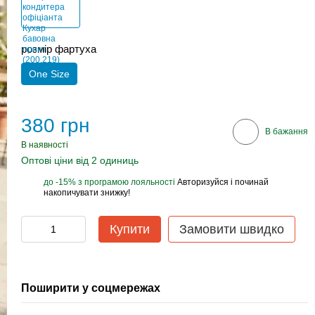
розмір фартуха
One Size
380 грн
В бажання
В наявності
Оптові ціни від 2 одиниць
до -15% з програмою лояльності
Авторизуйся і починай
%
накопичувати знижку!
Купити
Замовити швидко
Поширити у соцмережах