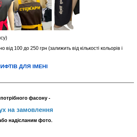
ису)
 від 100 до 250 грн (залижить від кількості кольорів і
ФТІВ ДЛЯ ІМЕНІ
потрібного фасону -
х на замовлення
або надісланим фото.