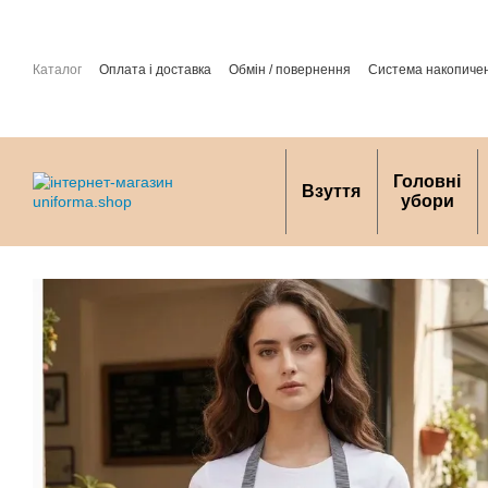
Перейти до основного контенту
Каталог
Оплата і доставка
Обмін / повернення
Система накопиче
захист персональних даних
Головні
Взуття
убори