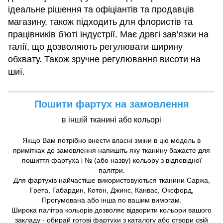
ідеальне рішення та офіціантів та продавців
магазину, також підходить для флористів та
працівників б'юті індустрії. Має дрвгі зав'язки на
талії, що дозволяють регулювати ширину
обхвату. Також зручне регулювання висоти на
шиї.
Пошити фартух на замовлення
в іншій тканині або кольорі
Якщо Вам потрібно внести власні зміни в цю модель в
примітках до замовлення напишіть яку тканину бажаєте для
пошиття фартуха і № (або назву) кольору з відповідної
палітри.
Для фартухів найчастіше використовуються тканини Саржа,
Грета, Габардин, Котон, Джинс, Канвас, Оксфорд,
Прогумована або інша по вашим вимогам.
Широка палітра кольорів дозволяє відворити кольори вашого
закладу - обирай готові фартухи з каталогу або створи свій