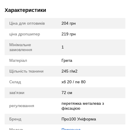
Характеристики
Ціна для оптовиків
204 грн
ціна дропшипер
219 грн
Мінімальне
1
замовлення
Матеріал
Грета
Щільність тканини
245 г/м2
Склад
хб 20 / пе 80
зав'язки
72 см
перетяжка металева з
регулювання
фіксацією
Бренд
Про100 Уніформа
Модель
Персонал